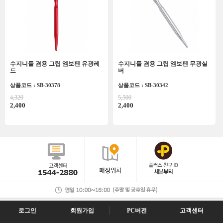
수지니들 겸용 그립 엠보펜 유광레
수지니들 겸용 그립 엠보펜 무광실
드
버
상품코드 : SB-30378
상품코드 : SB-30342
4,320
5,500
2,400
2,400
로그인
회원가입
PC버전
고객센터