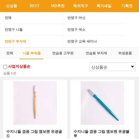
신상품
BEST
MD추천
해외직구
특가세일
기획전
전체
반영구 머신
반영구 니들
반영구 색소
반영구 부자재
반영구 교육·세미나
전체
니들 부속품
연습용 고무판
연습용 부자재
위생용품
사업자상품순
상품
6
건
수지니들 겸용 그립 엠보펜 유광골
수지니들 겸용 그립 엠보펜 유광블
드
루