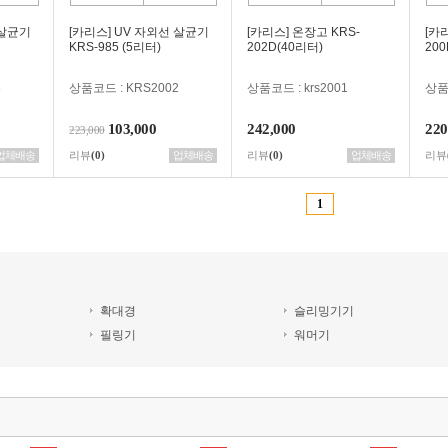
 살균기
[카리스] UV 자외선 살균기
[카리스] 온장고 KRS-
[카
KRS-985 (5리터)
202D(40리터)
200
8
상품코드 : KRS2002
상품코드 : krs2001
상품코
103,000
242,000
220
223,000
업체배송
리뷰
(0)
업체배송
리뷰
(0)
업체배송
리뷰
1
확대경
슬리밍기기
필링기
워머기