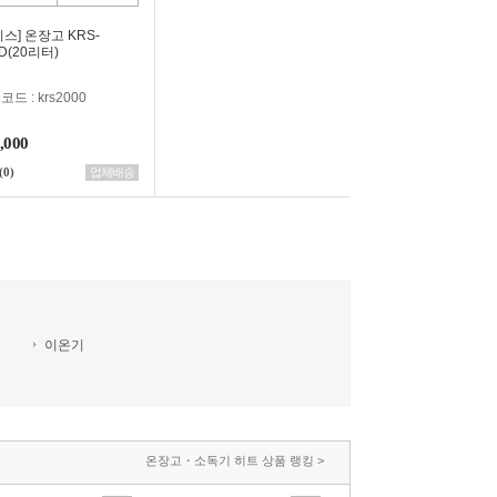
리스] 온장고 KRS-
D(20리터)
드 : krs2000
,000
(0)
업체배송
이온기
온장고・소독기 히트 상품 랭킹 >