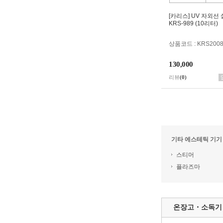
[카리스] UV 자외선
KRS-989 (10리터)
상품코드 : KRS200
130,000
리뷰
(0)
기타 에스테틱 기기
스티머
플라즈마
온장고・소독기