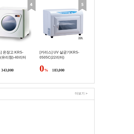
] 온장고 KRS-
[카리스] UV 살균기KRS-
G(유리창)-40리터
0505C(22리터)
0
343,000
%
183,000
더보기 >