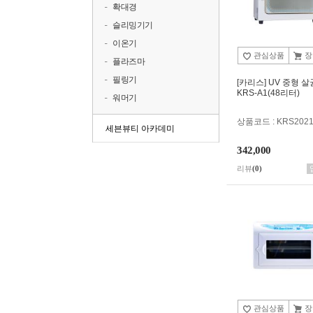
확대경
슬리밍기기
이온기
관심상품
장
플라즈마
필링기
[카리스] UV 중형 
KRS-A1(48리터)
워머기
상품코드 : KRS202
세븐뷰티 아카데미
342,000
리뷰
(0)
관심상품
장