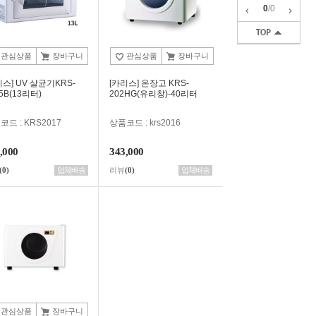
0
/
0
관심상품
장바구니
관심상품
장바구니
리스] UV 살균기KRS-
[카리스] 온장고 KRS-
5B(13리터)
202HG(유리창)-40리터
코드 : KRS2017
상품코드 : krs2016
,000
343,000
(0)
업체배송
리뷰
(0)
업체배송
관심상품
장바구니