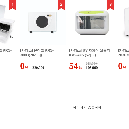
 KRS-
[카리스] 온장고 KRS-
[카리스] UV 자외선 살균기
[카리스
200D(20리터)
KRS-985 (5리터)
202H
0
54
0
223,000
%
220,000
%
103,000
%
데이터가 없습니다.