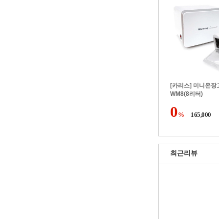
[카리스] 미니온장고
WM8(8리터)
0
%
165,000
최근리뷰