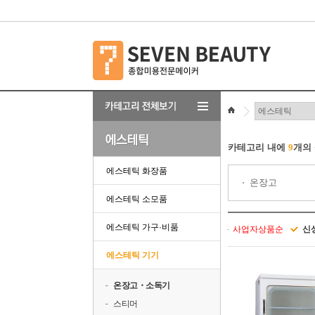
카테고리 내에
9
개의
에스테틱 화장품
온장고
에스테틱 소모품
에스테틱 가구·비품
사업자상품순
신
에스테틱 기기
온장고・소독기
스티머