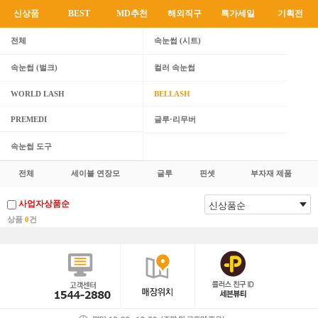
신상품
BEST
MD추천
해외직구
특가세일
기획전
전체
속눈썹 (시트)
속눈썹 (벌크)
컬러 속눈썹
WORLD LASH
BELLASH
PREMEDI
글루·리무버
속눈썹 도구
전체
세이블 연장모
글루
핀셋
부자재 제품
사업자상품순
상품
0
건