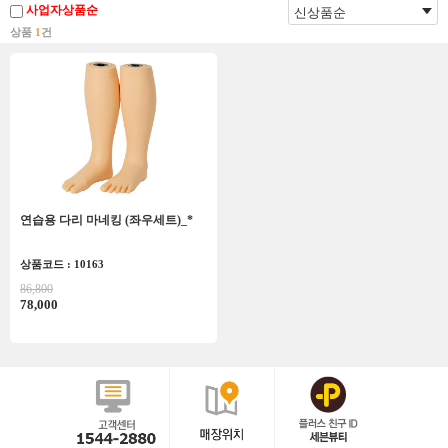
사업자상품순
상품
1
건
연습용 다리 마네킹 (좌우세트)_*
상품코드 : 10163
86,800
78,000