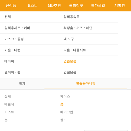
신상품
BEST
MD추천
해외직구
특가세일
기획전
전체
일회용속옷
일회용시트・커버
화장솜・거즈・해면
마스크・공병
팩 도구
가운・터번
타올・타올시트
테라피
연습용품
밴디지・랩
안전용품
전체
연습용마네킹
전체
페이스
데콜테
풋
바스트
메이크업
눈
핸드