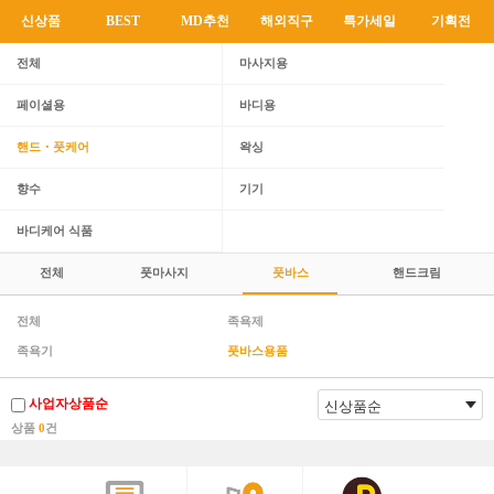
신상품
BEST
MD추천
해외직구
특가세일
기획전
전체
마사지용
페이셜용
바디용
핸드・풋케어
왁싱
향수
기기
바디케어 식품
전체
풋마사지
풋바스
핸드크림
전체
족욕제
족욕기
풋바스용품
사업자상품순
상품
0
건