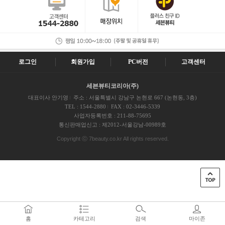
로그인
회원가입
PC버전
고객센터
세븐뷰티코리아(주)
대표이사 안기영
주소 : 서울특별시 강남구 논현로 667 (논현동, 3층)
TEL : 1544-2880
FAX : 02-3446-5339
사업자등록번호 : 211-88-75695
통신판매업신고 : 제2012-서울강남-00989호
Copyright ⓒ 7beauty.co.kr All rights reserved.
홈
카테고리
검색
마이존