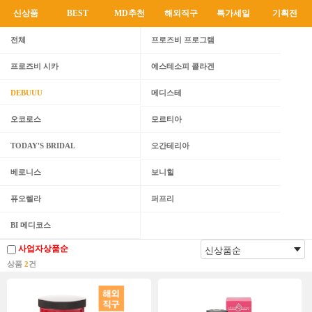
신상품
BEST
MD추천
해외직구
특가세일
기획전
전체
프로즈비 프로그램
프로즈비 시카
에스테소피 콜라겐
DEBUUU
메디스테
오코로스
모르티아
TODAY'S BRIDAL
오간테리아
베로니스
보니힐
퓨오렐라
퍼프리
BI 메디코스
사업자상품순
상품
2
건