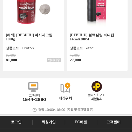
[해외] [DEBUUU] 마사지크림
[DEBUUU] 블랙실링 바디랩
1000g
14cmX200M
상품코드 : JP28722
상품코드 : 28725
83,000
43,000
81,000
27,000
업체배송
로그인
회원가입
PC버전
고객센터