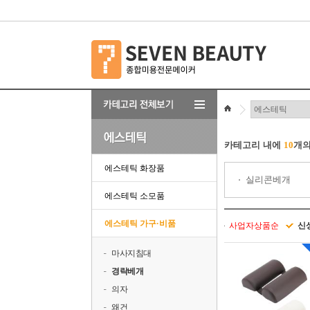
카테고리 내에
10
개의
에스테틱 화장품
실리콘베개
에스테틱 소모품
에스테틱 가구·비품
사업자상품순
신
마사지침대
경락베개
의자
왜건