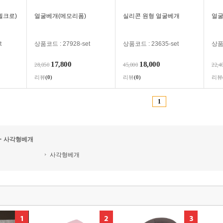
벨크로)
얼굴베개(메모리폼)
실리콘 원형 얼굴베개
얼굴
t
상품코드 : 27928-set
상품코드 : 23635-set
상품코
17,800
18,000
28,050
45,000
22,4
리뷰
(0)
리뷰
(0)
리뷰
1
・사각형베개
사각형베개