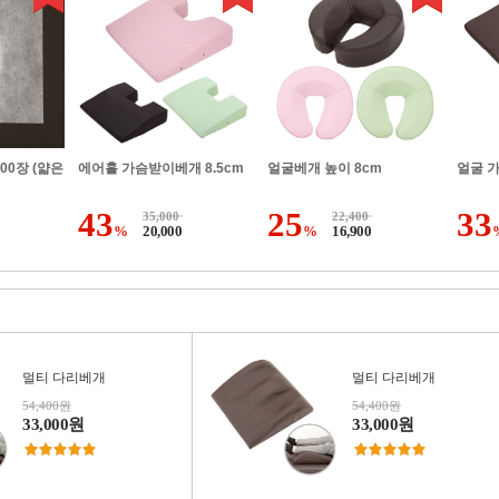
00장 (얇은
에어홀 가슴받이베개 8.5cm
얼굴베개 높이 8cm
얼굴 
43
25
33
35,000
22,400
%
20,000
%
16,900
멀티 다리베개
멀티 다리베개
54,400원
54,400원
33,000원
33,000원