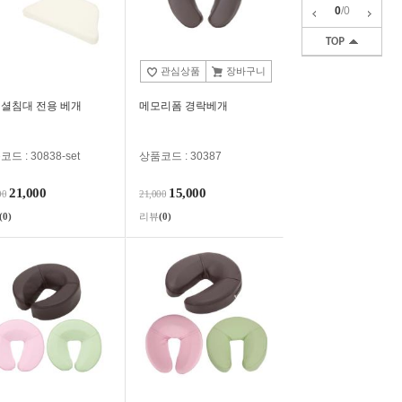
0
/
0
관심상품
장바구니
셜침대 전용 베개
메모리폼 경락베개
드 : 30838-set
상품코드 : 30387
21,000
15,000
00
21,000
(0)
리뷰
(0)