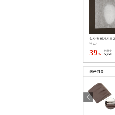
십자 컷 베개시트 2
타입)
39
9,500
%
5,750
최근리뷰