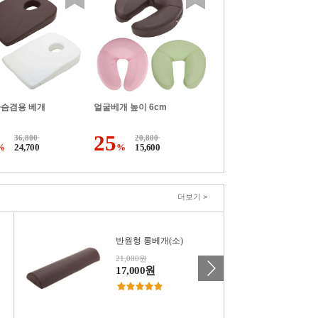
가슴겸용 베개
얼굴베개 높이 6cm
25
36,800
20,800
%
24,700
%
15,600
더보기 >
반원형 롱베개(소)
21,000원
17,000원