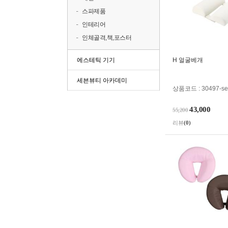
스파제품
인테리어
인체골격,책,포스터
에스테틱 기기
H 얼굴베개
세븐뷰티 아카데미
상품코드 : 30497-se
43,000
55,200
리뷰
(0)