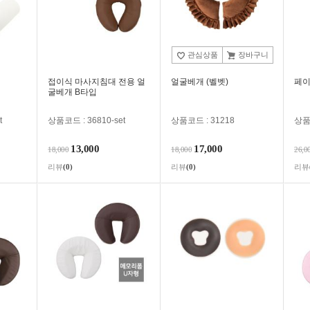
관심상품
장바구니
접이식 마사지침대 전용 얼
얼굴베개 (벨벳)
페이
굴베개 B타입
t
상품코드 : 36810-set
상품코드 : 31218
상품코
13,000
17,000
18,000
18,000
26,0
리뷰
(0)
리뷰
(0)
리뷰