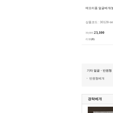
메모리폼 얼굴베개(
상품코드 : 30128-se
23,100
30,000
리뷰
(0)
기타 얼굴・반원형
반원형베개
경락베개