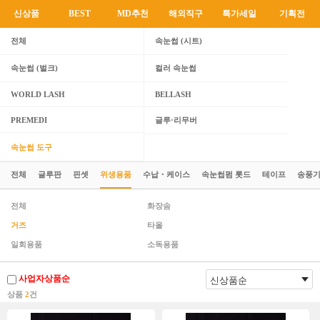
신상품
BEST
MD추천
해외직구
특가세일
기획전
전체
속눈썹 (시트)
속눈썹 (벌크)
컬러 속눈썹
WORLD LASH
BELLASH
PREMEDI
글루·리무버
속눈썹 도구
전체
글루판
핀셋
위생용품
수납・케이스
속눈썹펌 롯드
테이프
송풍
전체
화장솜
거즈
타올
일회용품
소독용품
사업자상품순
상품
2
건