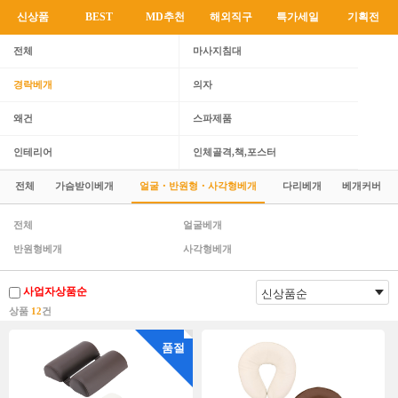
신상품
BEST
MD추천
해외직구
특가세일
기획전
전체
마사지침대
경락베개
의자
왜건
스파제품
인테리어
인체골격,책,포스터
전체
가슴받이베개
얼굴・반원형・사각형베개
다리베개
베개커버
전체
얼굴베개
반원형베개
사각형베개
사업자상품순
상품
12
건
품절