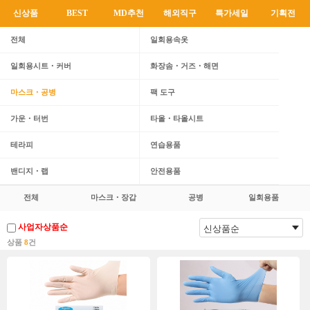
신상품
BEST
MD추천
해외직구
특가세일
기획전
전체
일회용속옷
일회용시트・커버
화장솜・거즈・해면
마스크・공병
팩 도구
가운・터번
타올・타올시트
테라피
연습용품
밴디지・랩
안전용품
전체
마스크・장갑
공병
일회용품
사업자상품순
상품
8
건