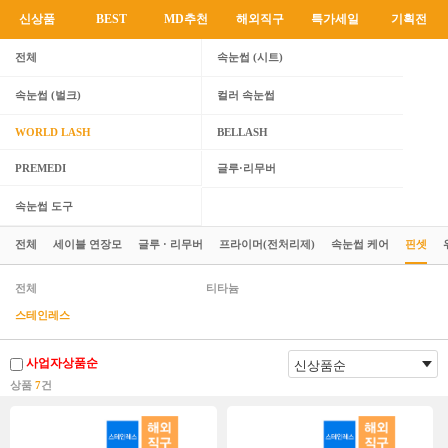
신상품
BEST
MD추천
해외직구
특가세일
기획전
전체
속눈썹 (시트)
속눈썹 (벌크)
컬러 속눈썹
WORLD LASH
BELLASH
PREMEDI
글루·리무버
속눈썹 도구
전체
세이블 연장모
글루 · 리무버
프라이머(전처리제)
속눈썹 케어
핀셋
전체
티타늄
스테인레스
사업자상품순
상품
7
건