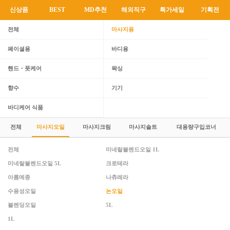
신상품
BEST
MD추천
해외직구
특가세일
기획전
전체
마사지용
페이셜용
바디용
핸드・풋케어
왁싱
향수
기기
바디케어 식품
전체
마사지오일
마사지크림
마사지솔트
대용량구입코너
전체
미네랄블렌드오일 1L
미네랄블렌드오일 5L
크로테라
아롬메종
나츄레라
수용성오일
논오일
블렌딩오일
5L
1L