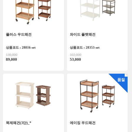
플러스 우드왜건
와이드 플랫왜건
상품코드 : 28816-set
상품코드 : 28353-set
136,000
102,000
89,000
53,000
품절
목제왜건(3단)_*
에이징 우드왜건