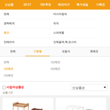
신상품
BEST
MD추천
해외직구
특가세일
기획전
전체
마사지침대
경락베개
의자
왜건
스파제품
인테리어
인체골격,책,포스터
전체
기본형
조립식
풋왜건
전체
2단왜건
3단왜건
4단왜건
5단왜건
사업자상품순
상품
6
건