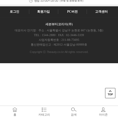
로그인
회원가입
PC버전
고객센터
세븐뷰티코리아(주)
대표이사 안기영
주소 : 서울특별시 강남구 논현로 667 (논현동, 3층)
TEL : 1544-2880
FAX : 02-3446-5339
사업자등록번호 : 211-88-75695
통신판매업신고 : 제2012-서울강남-00989호
Copyright ⓒ 7beauty.co.kr All rights reserved.
홈
카테고리
검색
마이존