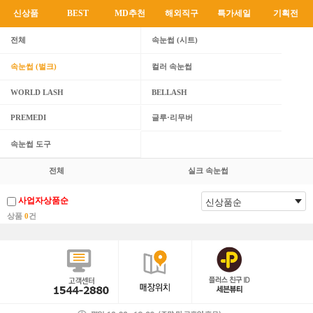
신상품
BEST
MD추천
해외직구
특가세일
기획전
전체
속눈썹 (시트)
속눈썹 (벌크)
컬러 속눈썹
WORLD LASH
BELLASH
PREMEDI
글루·리무버
속눈썹 도구
전체
실크 속눈썹
사업자상품순
상품
0
건