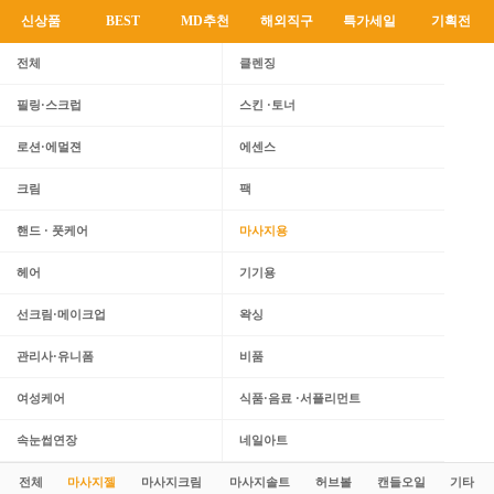
신상품
BEST
MD추천
해외직구
특가세일
기획전
전체
클렌징
필링·스크럽
스킨 ·토너
로션·에멀젼
에센스
크림
팩
핸드 · 풋케어
마사지용
헤어
기기용
선크림·메이크업
왁싱
관리사·유니폼
비품
여성케어
식품·음료 ·서플리먼트
속눈썹연장
네일아트
전체
마사지젤
마사지크림
마사지솔트
허브볼
캔들오일
기타