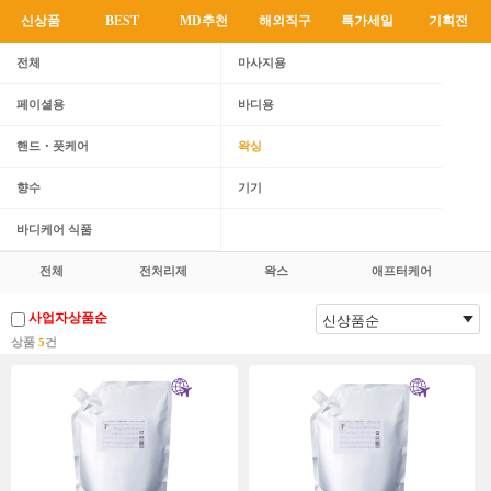
신상품
BEST
MD추천
해외직구
특가세일
기획전
전체
마사지용
페이셜용
바디용
핸드・풋케어
왁싱
향수
기기
바디케어 식품
전체
전처리제
왁스
애프터케어
사업자상품순
상품
5
건