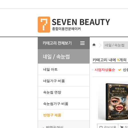
카테고리 내에
9
개의
네일 아트
사업자상품순
신
네일가구·비품
속눈썹 연장
속눈썹가구·비품
반영구 제품
반영구 머신
관심상품
장