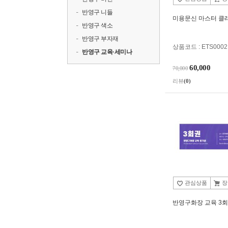
반영구 니들
미용문신 마스터 클
반영구 색소
반영구 부자재
상품코드 : ETS0002
반영구 교육·세미나
60,000
70,000
리뷰
(0)
관심상품
장
반영구화장 교육 3회