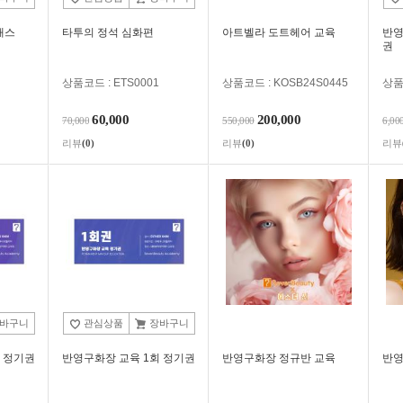
래스
타투의 정석 심화편
아트벨라 도트헤어 교육
반영
권
상품코드 : ETS0001
상품코드 : KOSB24S0445
상품코
60,000
200,000
70,000
550,000
6,00
리뷰
(0)
리뷰
(0)
리뷰
바구니
관심상품
장바구니
 정기권
반영구화장 교육 1회 정기권
반영구화장 정규반 교육
반영