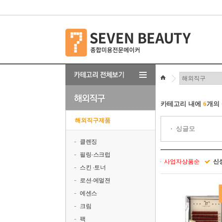
카테고리 내에
6
개의
해외직구제품
싱글모
클렌징
필링·스크럽
사업자상품순
신
스킨 ·토너
로션·에멀젼
에센스
크림
팩