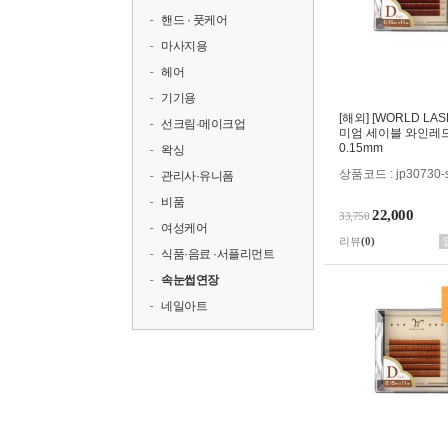
핸드 · 풋케어
마사지용
헤어
기기용
[해외] [WORLD LA
선크림·메이크업
미엄 세이블 와인레드
0.15mm
왁싱
상품코드 : jp30730-s
관리사·유니폼
비품
22,000
33,750
여성케어
리뷰
(0)
식품·음료 ·서플리먼트
속눈썹연장
네일아트