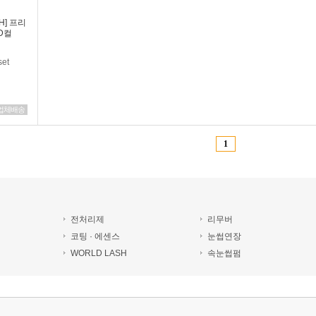
SH] 프리
D컬
et
업체배송
1
전처리제
리무버
코팅 · 에센스
눈썹연장
WORLD LASH
속눈썹펌