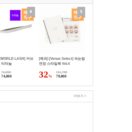
[WORLD LASH] 커브
[해외] [Venus Select] 속눈썹
셋 티타늄
연장 스타일북 Vol.4
32
74,000
116,700
74,000
%
79,000
더보기 >