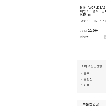
[해외] [WORLD LA
미엄 세이블 브라운 
0.15mm
상품코드 : jp30775-s
22,000
32,250
리뷰
(0)
기타 속눈썹연장
글루
클렌징
비품
속눈썹연장