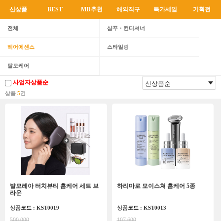
신상품
BEST
MD추천
해외직구
특가세일
기획전
전체
샴푸・컨디셔너
헤어에센스
스타일링
탈모케어
사업자상품순
상품
5
건
발모레아 터치뷰티 홈케어 세트 브
하리마로 모이스쳐 홈케어 5종
라운
상품코드 : KST0019
상품코드 : KST0013
500,000
107,600