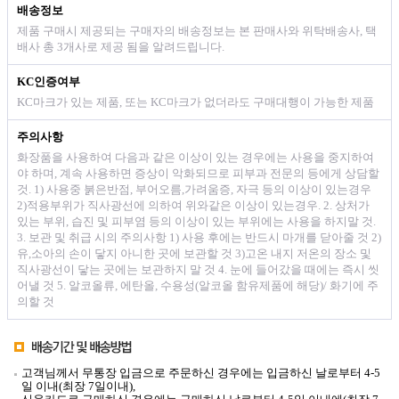
배송정보
제품 구매시 제공되는 구매자의 배송정보는 본 판매사와 위탁배송사, 택
배사 총 3개사로 제공 됨을 알려드립니다.
KC인증여부
KC마크가 있는 제품, 또는 KC마크가 없더라도 구매대행이 가능한 제품
주의사항
화장품을 사용하여 다음과 같은 이상이 있는 경우에는 사용을 중지하여
야 하며, 계속 사용하면 증상이 악화되므로 피부과 전문의 등에게 상담할
것. 1) 사용중 붉은반점, 부어오름,가려움증, 자극 등의 이상이 있는경우
2)적용부위가 직사광선에 의하여 위와같은 이상이 있는경우. 2. 상처가
있는 부위, 습진 및 피부염 등의 이상이 있는 부위에는 사용을 하지말 것.
3. 보관 및 취급 시의 주의사항 1) 사용 후에는 반드시 마개를 닫아줄 것 2)
유,소아의 손이 닿지 아니한 곳에 보관할 것 3)고온 내지 저온의 장소 및
직사광선이 닿는 곳에는 보관하지 말 것 4. 눈에 들어갔을 때에는 즉시 씻
어낼 것 5. 알코올류, 에탄올, 수용성(알코올 함유제품에 해당)/ 화기에 주
의할 것
고객님께서 무통장 입금으로 주문하신 경우에는 입금하신 날로부터 4-5
일 이내(최장 7일이내),