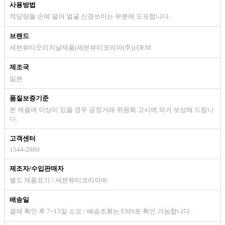
사용방법
적당량을 손에 덜어 얼굴 신경쓰이는 부분에 도포합니다.
브랜드
세븐뷰티오리지날제품(세븐뷰티코리아(주)) OEM
제조국
일본
품질보증기준
본 제품에 이상이 있을 경우 공정거래 위원회 고시에 의거 보상해 드립니
다.
고객센터
1544-2880
제조자/수입판매자
별도 제품표기 / 세븐뷰티코리아㈜
배송일
결제 확인 후 7~15일 소요 / 배송조회는 EMS로 확인 가능합니다.