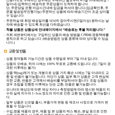
신용카드로 구매하신 경우에는 구매하신 날로부터 4-5일 이내에(최장 7
일이내) 입력하신 배송처로 주문상품이 도착하게 됩니다.
단, 주문당일 은행 마감시간내에 입금을 하셔야 합니다.(입금확인후, 주
문품 발송업무진행가능) 주문하신 상품에 따라 배송기간이 조금 상이할
수 있습니다.
주문하실 때 희망 배송일자를 넉넉히 잡아주시면(5일이상) 원하시는 날
자에 배송할 수 있도록 최선을 다하겠습니다.
착불 상품은 상품상세 안내페이지에서 “배송료는 후불 처리됩니다.”
저희 세븐뷰티에서는 구입하신 상품의 배송 방법을 CJ택배/경동택배를
원칙으로 하고 있습니다. (배송방법은 상품 종류에 따라 상이할 수 있습
니다.)
상품 청약철회 가능기간은 상품 수령일로 부터 7일 이내 입니다.
상품의 오배송, 하자 시에는 100% 무료로 교환해 드립니다. (단, 7일이 경
과된 이후에는 불가)
상품 택(tag)제거 또는 개봉으로 상품 가치 훼손 시에는 7일 이내라도 교
환 및 반품이 불가능합니다.
저단가 상품, 일부 특가 상품은 고객 변심에
의한 교환, 반품은 고객께서 배송비를 부담하셔야 합니다.
조립 상품의
경우 조립을 진행한 이후에는 단순 교환, 반품은 불가능합니다.
모니터의 해상도에 따른 색상 차이나 측정방법에 따라 명시된 제품의 치
수와 실제 치수의 1~3cm 정도의 차이로 인한 교환 및 반품은 불가능합니
다.
일부 상품은 신모델 출시, 부품가격 변동 등 제조사 사정으로 가격이 변
동될 수 있습니다.
수입,명품 제품의 경우, 제품 및 본 상품의 박스 훼손, 분실 등으로 인한