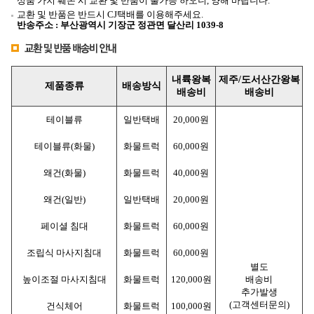
상품 가치 훼손 시 교환 및 반품이 불가능 하오니, 양해 바랍니다.
교환 및 반품은 반드시 CJ택배를 이용해주세요.
반송주소 : 부산광역시 기장군 정관면 달산리 1039-8
내륙
왕복
제주/도서산간
왕복
제품종류
배송방식
배송비
배송비
테이블류
일반택배
20,000원
테이블류(화물)
화물트럭
60,000원
왜건(화물)
화물트럭
40,000원
왜건(일반)
일반택배
20,000원
페이셜 침대
화물트럭
60,000원
조립식 마사지침대
화물트럭
60,000원
별도
높이조절 마사지침대
화물트럭
120,000원
배송비
추가발생
(고객센터문의)
건식체어
화물트럭
100,000원