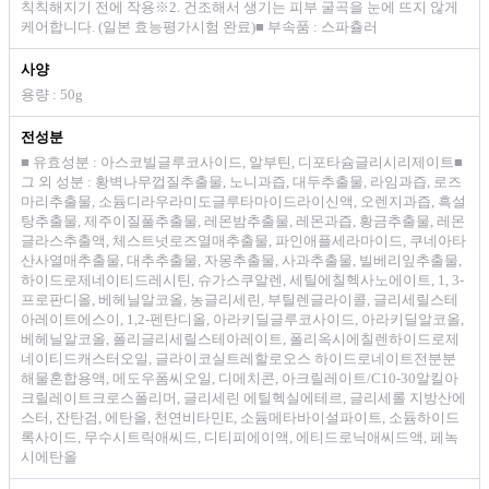
칙칙해지기 전에 작용※2. 건조해서 생기는 피부 굴곡을 눈에 뜨지 않게
케어합니다. (일본 효능평가시험 완료)■ 부속품 : 스파츌러
사양
용량 : 50g
전성분
■ 유효성분 : 아스코빌글루코사이드, 알부틴, 디포타슘글리시리제이트■
그 외 성분 : 황벽나무껍질추출물, 노니과즙, 대두추출물, 라임과즙, 로즈
마리추출물, 소듐디라우라미도글루타마이드라이신액, 오렌지과즙, 흑설
탕추출물, 제주이질풀추출물, 레몬밤추출물, 레몬과즙, 황금추출물, 레몬
글라스추출액, 체스트넛로즈열매추출물, 파인애플세라마이드, 쿠네아타
산사열매추출물, 대추추출물, 자몽추출물, 사과추출물, 빌베리잎추출물,
하이드로제네이티드레시틴, 슈가스쿠알렌, 세틸에칠헥사노에이트, 1, 3-
프로판디올, 베헤닐알코올, 농글리세린, 부틸렌글라이콜, 글리세릴스테
아레이트에스이, 1,2-펜탄디올, 아라키딜글루코사이드, 아라키딜알코올,
베헤닐알코올, 폴리글리세릴스테아레이트, 폴리옥시에칠렌하이드로제
네이티드캐스터오일, 글라이코실트레할로오스 하이드로네이트전분분
해물혼합용액, 메도우폼씨오일, 디메치콘, 아크릴레이트/C10-30알킬아
크릴레이트크로스폴리머, 글리세린 에틸헥실에테르, 글리세롤 지방산에
스터, 잔탄검, 에탄올, 천연비타민E, 소듐메타바이설파이트, 소듐하이드
록사이드, 무수시트릭애씨드, 디티피에이액, 에티드로닉애씨드액, 페녹
시에탄올