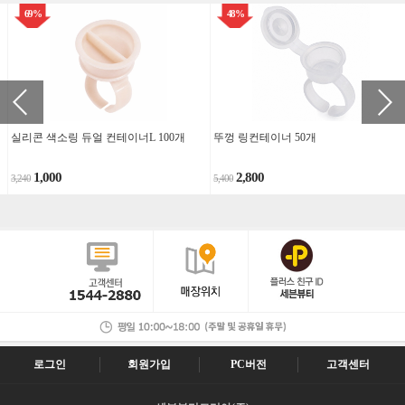
69%
48%
실리콘 색소링 듀얼 컨테이너L 100개
뚜껑 링컨테이너 50개
1,000
2,800
3,240
5,400
로그인
회원가입
PC버전
고객센터