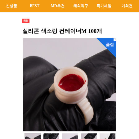
신상품
BEST
MD추천
해외직구
특가세일
기획전
실리콘 색소링 컨테이너M 100개
품절