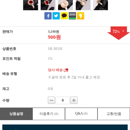
72
판매가
3,240원
%
900원
상품번호
SB-30318
포인트 적립
1%
당사 배송
배송 유형
※결제 완료 후 2일 이내 출고 예정
재고
0개
수량
Q&A
상품설명
이용후기
(0)
교환/반품
(0)