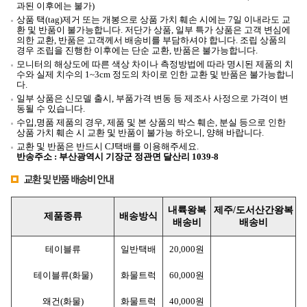
과된 이후에는 불가)
상품 택(tag)제거 또는 개봉으로 상품 가치 훼손 시에는 7일 이내라도 교
환 및 반품이 불가능합니다.
저단가 상품, 일부 특가 상품은 고객 변심에
의한 교환, 반품은 고객께서 배송비를 부담하셔야 합니다.
조립 상품의
경우 조립을 진행한 이후에는 단순 교환, 반품은 불가능합니다.
모니터의 해상도에 따른 색상 차이나 측정방법에 따라 명시된 제품의 치
수와 실제 치수의 1~3cm 정도의 차이로 인한 교환 및 반품은 불가능합니
다.
일부 상품은 신모델 출시, 부품가격 변동 등 제조사 사정으로 가격이 변
동될 수 있습니다.
수입,명품 제품의 경우, 제품 및 본 상품의 박스 훼손, 분실 등으로 인한
상품 가치 훼손 시 교환 및 반품이 불가능 하오니, 양해 바랍니다.
교환 및 반품은 반드시 CJ택배를 이용해주세요.
반송주소 : 부산광역시 기장군 정관면 달산리 1039-8
내륙
왕복
제주/도서산간
왕복
제품종류
배송방식
배송비
배송비
테이블류
일반택배
20,000원
테이블류(화물)
화물트럭
60,000원
왜건(화물)
화물트럭
40,000원