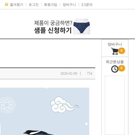
즐겨찾기
로그인
회원가입
장바구니
1:1문의
장바구니
0
최근본상품
0
2026-02-09
754