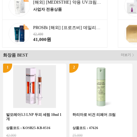
[해외] [MEDISTHE] 약용 UV크림 70g (SPF50+ PA++++)
사업자 전용상품
PROSBi [해외] [프로즈비] 데일리 선크림 70g
42,400
41,000원
화장품 BEST
더보기
1
2
발모레아3.3 LNP 두피 세럼 10ml 1
하리마로 비건 리페어 크림
개
상품코드 : KOSB25-KB-0516
상품코드 : 47626
42,000
25,000