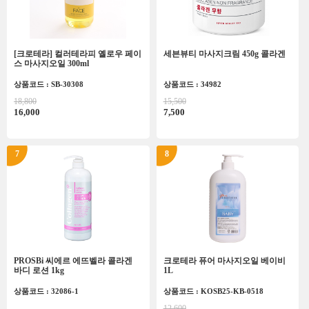
[크로테라] 컬러테라피 옐로우 페이
세븐뷰티 마사지크림 450g 콜라겐
스 마사지오일 300ml
상품코드 : SB-30308
상품코드 : 34982
18,800
15,500
16,000
7,500
7
8
PROSBi 씨에르 에뜨벨라 콜라겐
크로테라 퓨어 마사지오일 베이비
바디 로션 1kg
1L
상품코드 : 32086-1
상품코드 : KOSB25-KB-0518
12,600