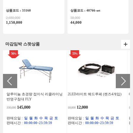
상품코드 : 33160
상품코드 : 40766-set
2,680,000
58,000
1,150,000
44,000
마감임박 스팟상품
56
33
%
%
알루미늄 초경량 접이식 리클라이닝
2LED라이트 헤드루페 (렌즈4개입)
메
반영구침대 FLY
145,000
12,000
330,000
18,000
178
판매요일 :
일
월
화
수
목
금
토
판매요일 :
일
월
화
수
목
금
토
판
판매시간 :
00:00:00~23:59:59
판매시간 :
00:00:00~23:59:59
판