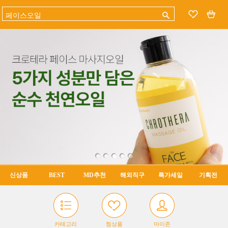
신상품
BEST
MD추천
해외직구
특가세일
기획전
카테고리
찜상품
마이존