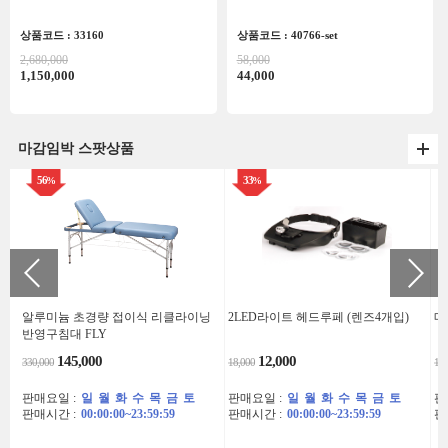
상품코드 : 33160
상품코드 : 40766-set
2,680,000
58,000
1,150,000
44,000
마감임박 스팟상품
56
33
%
%
알루미늄 초경량 접이식 리클라이닝
2LED라이트 헤드루페 (렌즈4개입)
메
반영구침대 FLY
145,000
12,000
330,000
18,000
178
판매요일 :
일
월
화
수
목
금
토
판매요일 :
일
월
화
수
목
금
토
판
판매시간 :
00:00:00~23:59:59
판매시간 :
00:00:00~23:59:59
판