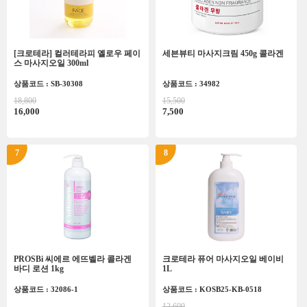
[크로테라] 컬러테라피 옐로우 페이
세븐뷰티 마사지크림 450g 콜라겐
스 마사지오일 300ml
상품코드 : SB-30308
상품코드 : 34982
18,800
15,500
16,000
7,500
7
8
PROSBi 씨에르 에뜨벨라 콜라겐
크로테라 퓨어 마사지오일 베이비
바디 로션 1kg
1L
상품코드 : 32086-1
상품코드 : KOSB25-KB-0518
12,600