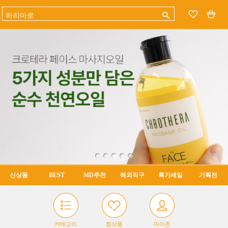
신상품
BEST
MD추천
해외직구
특가세일
기획전
카테고리
찜상품
마이존