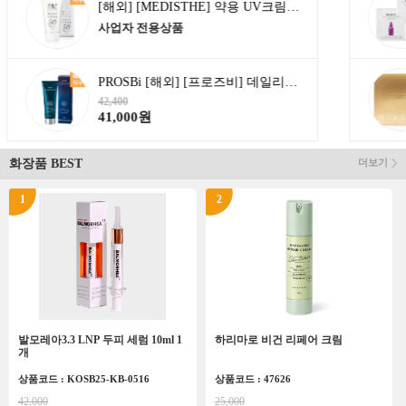
[해외] [MEDISTHE] 약용 UV크림 70g (SPF50+ PA++++)
사업자 전용상품
PROSBi [해외] [프로즈비] 데일리 선크림 70g
42,400
41,000원
화장품 BEST
더보기
1
2
발모레아3.3 LNP 두피 세럼 10ml 1
하리마로 비건 리페어 크림
개
상품코드 : KOSB25-KB-0516
상품코드 : 47626
42,000
25,000